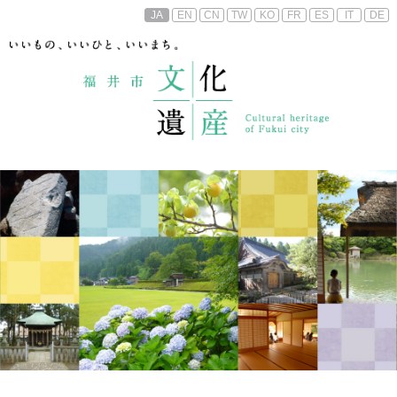
JA
EN
CN
TW
KO
FR
ES
IT
DE