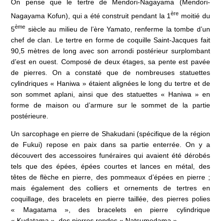
On pense que le tertre de Mendori-Nagayama (Mendori-
ère
Nagayama Kofun), qui a été construit pendant la 1
moitié du
ème
5
siècle au milieu de l’ère Yamato, renferme la tombe d’un
chef de clan. Le tertre en forme de coquille Saint-Jacques fait
90,5 mètres de long avec son arrondi postérieur surplombant
d’est en ouest. Composé de deux étages, sa pente est pavée
de pierres. On a constaté que de nombreuses statuettes
cylindriques « Haniwa » étaient alignées le long du tertre et de
son sommet aplani, ainsi que des statuettes « Haniwa » en
forme de maison ou d’armure sur le sommet de la partie
postérieure.
Un sarcophage en pierre de Shakudani (spécifique de la région
de Fukui) repose en paix dans sa partie enterrée. On y a
découvert des accessoires funéraires qui avaient été dérobés
tels que des épées, épées courtes et lances en métal, des
têtes de flèche en pierre, des pommeaux d’épées en pierre ;
mais également des colliers et ornements de tertres en
coquillage, des bracelets en pierre taillée, des pierres polies
« Magatama », des bracelets en pierre cylindrique
« Kudatama », des pierres rondes « Natsumedama ».