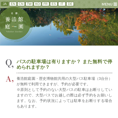
JA
EN
CN
TW
KO
FR
ES
IT
DE
MENU
バスの駐車場は有りますか？ また無料で停
められますか？
養浩館庭園・歴史博物館共用の大型バス駐車場（3台分）
が無料で利用できますが、予約が必要です。
※原則として予約のない大型バスの駐車はお断りしてい
ますので、大型バスでお越しの際は必ず予約をお願いし
ます。なお、予約状況によっては駐車をお断りする場合
もあります。